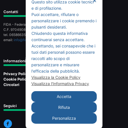
✕
Questo sito utilizza cookie tecnici
e di profilazione.
Contatti
Puoi accettare, rifiutare o
personalizzare i cookie premendo i
FIDA - Federazione Italiana Dettaglianti dell'Alimentazione
pulsanti desiderati.
C.F. 97049080589 - Piazza G.G. Belli 2, 00153 Roma
Chiudendo questa informativa
tel. 065866358 - fax 065803159
continuerai senza accettare.
email:
info@fidaonline.it
- pec:
fidanazionale@legalmail.it
Accettando, sei consapevole che i
tuoi dati personali possono essere
raccolti allo scopo di
Informazioni
personalizzare e misurare
l'efficacia della pubblicità.
Privacy Policy
Visualizza la Cookie Policy
Cookie Policy
Visualizza l'Informativa Privacy
Circolari
Accetta
Seguici
Rifiuta
Personalizza