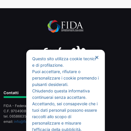
✕
Questo sito utilizza cookie tecnici
e di profilazione.
Puoi accettare, rifiutare o
personalizzare i cookie premendo i
pulsanti desiderati.
Chiudendo questa informativa
Contatti
continuerai senza accettare.
Accettando, sei consapevole che i
FIDA - Federazione Italiana Dettaglianti dell'Alimentazione
tuoi dati personali possono essere
C.F. 97049080589 - Piazza G.G. Belli 2, 00153 Roma
tel. 065866358 - fax 065803159
raccolti allo scopo di
email:
info@fidaonline.it
- pec:
fidanazionale@legalmail.it
personalizzare e misurare
l'efficacia della pubblicità.