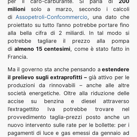
per il caro-carburante. Si parla di
200
milioni
solo a marzo, secondo i calcoli
di
Assopetroli-Confcommercio
, una dato che
proiettato su tutto l’anno potrebbe portare fino
alla bella cifra di 2 miliardi. In tal modo si
potrebbe tagliare il prezzo alla pompa
di
almeno 15 centesimi
, come è stato fatto in
Francia.
Ma il governo sta anche pensando a
estendere
il prelievo sugli extraprofitti –
già attivo per le
produzioni da rinnovabili – anche alle altre
società energetiche. Oltre alla riduzione delle
accise su benzina e diesel attraverso
l’extragettito Iva potrebbe trovare nel
provvedimento taglia-prezzi posto anche un
nuovo intervento sulle rate per le bollette: per i
pagamenti di luce e gas emessi da gennaio ad