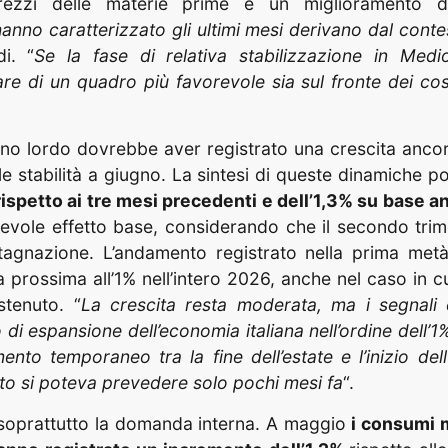
rezzi delle materie prime e un miglioramento de
anno caratterizzato gli ultimi mesi derivano dal conte
di. “
Se la fase di relativa stabilizzazione in Med
are di un quadro più favorevole sia sul fronte dei cos
terno lordo dovrebbe aver registrato una crescita anco
 stabilità a giugno. La sintesi di queste dinamiche po
ispetto ai tre mesi precedenti e dell’1,3% su base a
evole effetto base, considerando che il secondo tri
tagnazione. L’andamento registrato nella prima metà
ana prossima all’1% nell’intero 2026, anche nel caso in 
tenuto. “
La crescita resta moderata, ma i segnal
di espansione dell’economia italiana nell’ordine dell’1%
mento temporaneo tra la fine dell’estate e l’inizio del
to si poteva prevedere solo pochi mesi fa
“.
e soprattutto la domanda interna. A maggio
i consumi m