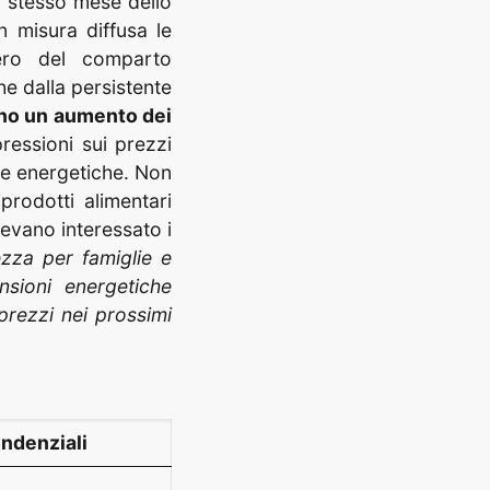
lo stesso mese dello
n misura diffusa le
pero del comparto
he dalla persistente
ano un aumento dei
pressioni sui prezzi
ime energetiche. Non
prodotti alimentari
evano interessato i
ezza per famiglie e
nsioni energetiche
prezzi nei prossimi
endenziali