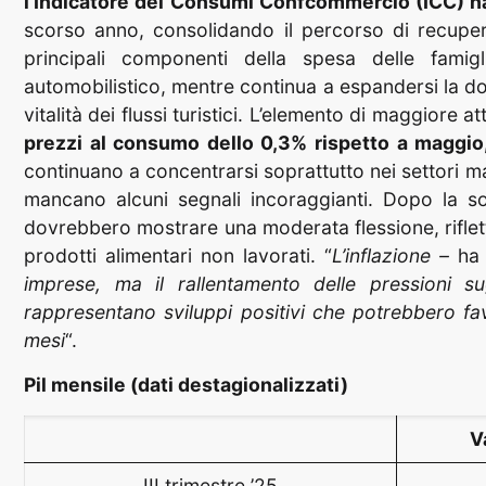
l’Indicatore dei Consumi Confcommercio (ICC) h
scorso anno, consolidando il percorso di recupero
principali componenti della spesa delle famig
automobilistico, mentre continua a espandersi la do
vitalità dei flussi turistici. L’elemento di maggiore a
prezzi al consumo dello 0,3% rispetto a maggio
continuano a concentrarsi soprattutto nei settori m
mancano alcuni segnali incoraggianti. Dopo la sos
dovrebbero mostrare una moderata flessione, riflet
prodotti alimentari non lavorati. “
L’inflazione –
ha 
imprese, ma il rallentamento delle pressioni su
rappresentano sviluppi positivi che potrebbero fa
mesi
“.
Pil mensile (dati destagionalizzati)
V
III trimestre ’25