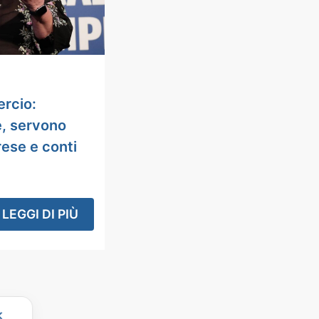
rcio:
e, servono
rese e conti
LEGGI DI PIÙ
✕