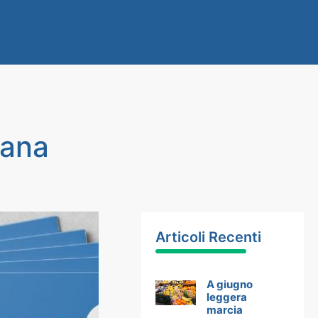
iana
Articoli Recenti
A giugno
leggera
marcia