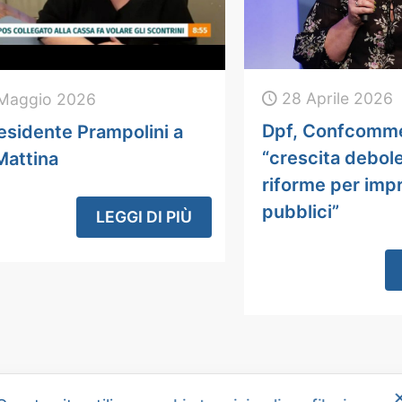
28 Aprile 2026
Maggio 2026
Dpf, Confcomme
esidente Prampolini a
“crescita debol
Mattina
riforme per imp
pubblici”
LEGGI DI PIÙ