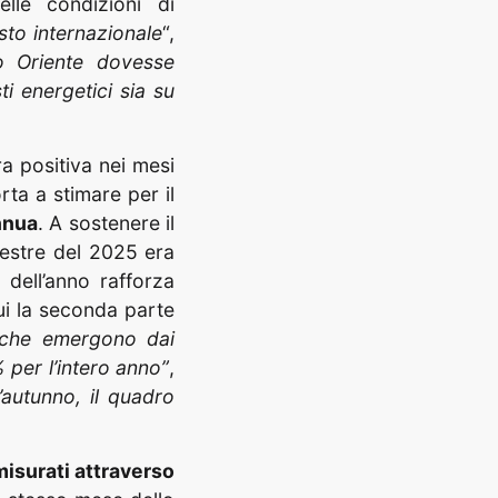
lle condizioni di
sto internazionale
“,
io Oriente dovesse
ti energetici sia su
ra positiva nei mesi
rta a stimare per il
nnua
. A sostenere il
mestre del 2025 era
 dell’anno rafforza
cui la seconda parte
i che emergono dai
 per l’intero anno”
,
l’autunno, il quadro
isurati attraverso