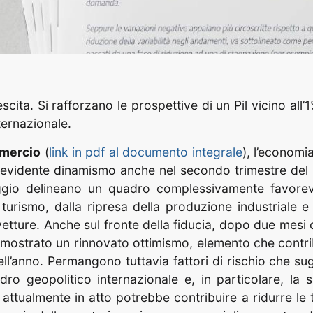
ta. Si rafforzano le prospettive di un Pil vicino all’
ternazionale.
mercio
(
link in pdf al documento integrale
), l’economi
i evidente dinamismo anche nel secondo trimestre del 2
maggio delineano un quadro complessivamente favorev
 turismo, dalla ripresa della produzione industriale e
etture. Anche sul fronte della fiducia, dopo due mesi 
 mostrato un rinnovato ottimismo, elemento che contri
ll’anno. Permangono tuttavia fattori di rischio che su
adro geopolitico internazionale e, in particolare, la 
ttualmente in atto potrebbe contribuire a ridurre le t