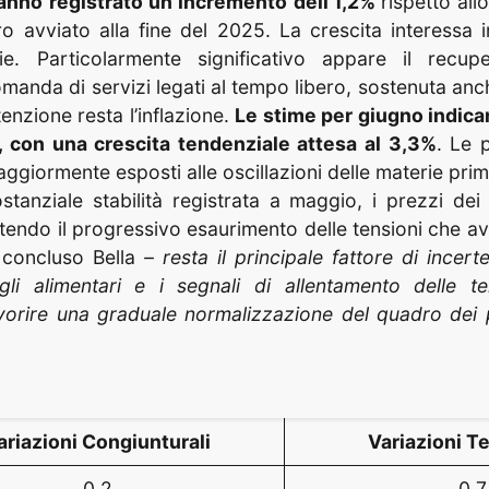
anno registrato un incremento dell’1,2%
rispetto al
 avviato alla fine del 2025. La crescita interessa i
lie. Particolarmente significativo appare il recu
manda di servizi legati al tempo libero, sostenuta anc
ttenzione resta l’inflazione.
Le stime per giugno indic
, con una crescita tendenziale attesa al 3,3%
. Le 
aggiormente esposti alle oscillazioni delle materie pr
tanziale stabilità registrata a maggio, i prezzi dei 
tendo il progressivo esaurimento delle tensioni che av
concluso Bella
– resta il principale fattore di incert
gli alimentari e i segnali di allentamento delle te
vorire una graduale normalizzazione del quadro dei 
ariazioni Congiunturali
Variazioni T
0,2
0,7