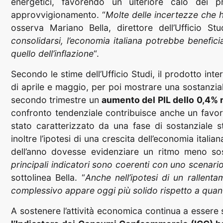
energetici, favorendo un ulteriore calo dei p
approvvigionamento. “
Molte delle incertezze che h
osserva Mariano Bella, direttore dell’Ufficio Stu
consolidarsi, l’economia italiana potrebbe benefici
quello dell’inflazione
“.
Secondo le stime dell’Ufficio Studi, il prodotto in
di aprile e maggio, per poi mostrare una sostanziale
secondo trimestre un
aumento del PIL dello 0,4% r
confronto tendenziale contribuisce anche un favor
stato caratterizzato da una fase di sostanziale s
inoltre l’ipotesi di una crescita dell’economia itali
dell’anno dovesse evidenziare un ritmo meno sos
principali indicatori sono coerenti con uno scenario 
sottolinea Bella. “
Anche nell’ipotesi di un rallenta
complessivo appare oggi più solido rispetto a quan
A sostenere l’attività economica continua a esser