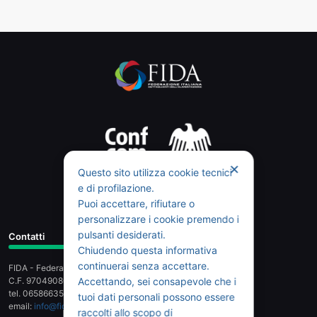
✕
Questo sito utilizza cookie tecnici
e di profilazione.
Puoi accettare, rifiutare o
personalizzare i cookie premendo i
pulsanti desiderati.
Contatti
Chiudendo questa informativa
continuerai senza accettare.
FIDA - Federazione Italiana Dettaglianti dell'Alimentazione
Accettando, sei consapevole che i
C.F. 97049080589 - Piazza G.G. Belli 2, 00153 Roma
tel. 065866358 - fax 065803159
tuoi dati personali possono essere
email:
info@fidaonline.it
- pec:
fidanazionale@legalmail.it
raccolti allo scopo di