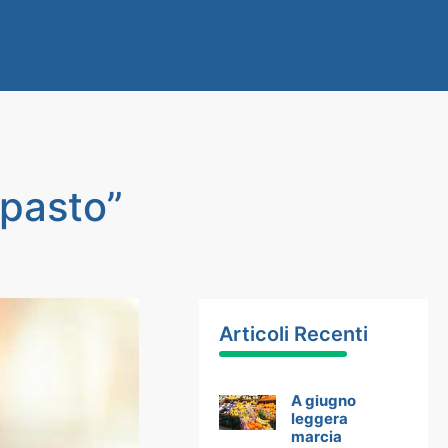
 pasto”
Articoli Recenti
A giugno
leggera
marcia