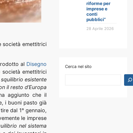
riforme per
imprese e
conti
pubblici”
28 Aprile 2026
società emettitrici
trodotto al
Disegno
Cerca nel sito
società emettitrici
squilibrio esistente
on il resto d’Europa
 ha aggiunto che il
, i buoni pasto già
tire dal 1° gennaio,
ravemente le imprese
ilibrio nel sistema