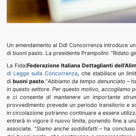
Un emendamento al Ddl Concorrenza introduce un te
di buoni pasto. La presidente Prampolini: “Ridato giu
La Fida(
Federazione Italiana Dettaglianti dell’Al
di Legge sulla Concorrenza
, che stabilisce un lim
di
buoni pasto
.“
Abbiamo da tempo denunciato –
h
in questo settore. Per questo motivo, accogliamo pos
e ci consente di mantenere un importante strumen
provvedimento prevede un periodo transitorio e sca
in circolazione potranno continuare a essere utilizz
entrerà in vigore il nuovo limite, ponendo fine a u
associate. “
Siamo anche soddisfatti –
ha concluso