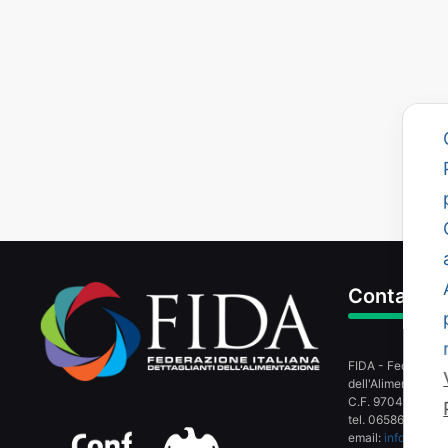
Contatti
FIDA - Federazione
dell'Alimentazion
C.F. 97049080589
tel. 065866358 -
email:
info@fidaon