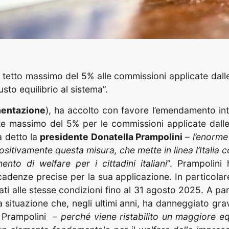
tto massimo del 5% alle commissioni applicate dalle 
sto equilibrio al sistema”.
imentazione
), ha accolto con favore l’emendamento in
ite massimo del 5% per le commissioni applicate dalle 
a detto la
presidente Donatella Prampolini
–
l’enorme 
itivamente questa misura, che mette in linea l’Italia c
to di welfare per i cittadini italiani
”. Prampolini
denze precise per la sua applicazione. In particolare
ati alle stesse condizioni fino al 31 agosto 2025. A par
na situazione che, negli ultimi anni, ha danneggiato g
 Prampolini
– perché viene ristabilito un maggiore equ