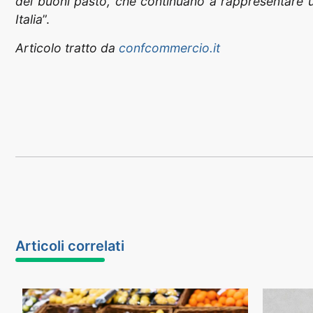
dei buoni pasto, che continuano a rappresentare u
Italia
”.
Articolo tratto da
confcommercio.it
Articoli correlati