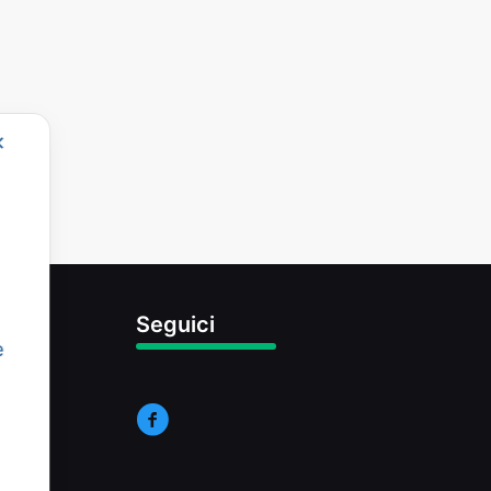
✕
Seguici
e