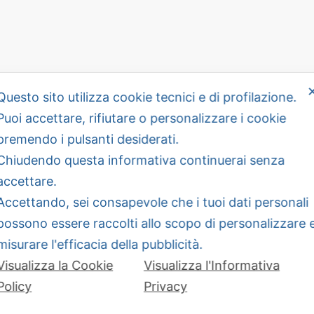
Questo sito utilizza cookie tecnici e di profilazione.
Puoi accettare, rifiutare o personalizzare i cookie
premendo i pulsanti desiderati.
Chiudendo questa informativa continuerai senza
accettare.
Accettando, sei consapevole che i tuoi dati personali
Informazioni
possono essere raccolti allo scopo di personalizzare 
misurare l'efficacia della pubblicità.
 Italiana Dettaglianti
Privacy Policy
Visualizza la Cookie
Visualizza l'Informativa
e
Cookie Policy
 - Piazza G.G. Belli 2, 00153 Roma
Policy
Privacy
 fax 065803159
Circolari
line.it
- pec: